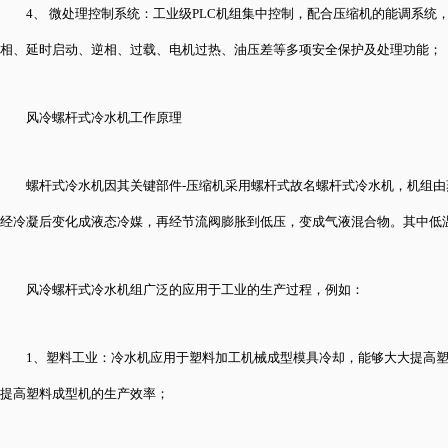
4、 微处理控制系统：工业级PLC机组集中控制，配合压缩机的能调系
相、延时启动、逆相、过载、电机过热、油压差等多项安全保护及处理功能；
风冷螺杆式冷水机工作原理
螺杆式冷水机因其关键部件-压缩机采用螺杆式故名螺杆式冷水机
，机组由
经冷凝后变化成液态冷媒，再经节流阀膨胀到低压，变成气液混合物。其中低
风冷螺杆式冷水机组广泛的应用于工业的生产过程，例如：
1、塑料工业：冷水机应用于塑料加工机械成型模具冷却，能够大大提高
提高塑料成型机的生产效率；